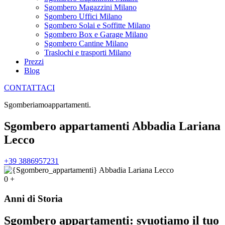
Sgombero Magazzini Milano
Sgombero Uffici Milano
Sgombero Solai e Soffitte Milano
Sgombero Box e Garage Milano
Sgombero Cantine Milano
Traslochi e trasporti Milano
Prezzi
Blog
CONTATTACI
Sgomberiamo
a
p
p
a
r
t
a
m
e
n
t
i
.
Sgombero appartamenti Abbadia Lariana
Lecco
+39 3886957231
0
+
Anni di Storia
Sgombero appartamenti: svuotiamo il tuo