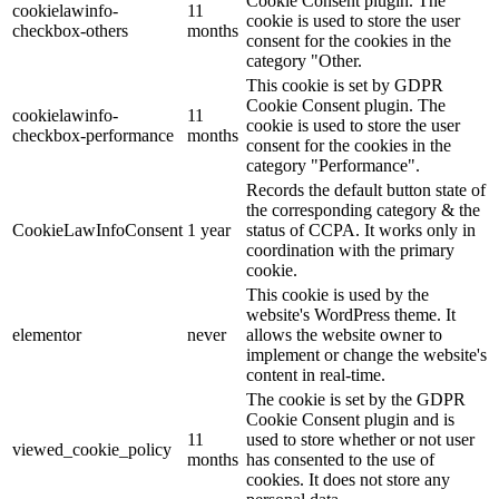
Cookie Consent plugin. The
cookielawinfo-
11
cookie is used to store the user
checkbox-others
months
consent for the cookies in the
category "Other.
This cookie is set by GDPR
Cookie Consent plugin. The
cookielawinfo-
11
cookie is used to store the user
checkbox-performance
months
consent for the cookies in the
category "Performance".
Records the default button state of
the corresponding category & the
CookieLawInfoConsent
1 year
status of CCPA. It works only in
coordination with the primary
cookie.
This cookie is used by the
website's WordPress theme. It
elementor
never
allows the website owner to
implement or change the website's
content in real-time.
The cookie is set by the GDPR
Cookie Consent plugin and is
11
used to store whether or not user
viewed_cookie_policy
months
has consented to the use of
cookies. It does not store any