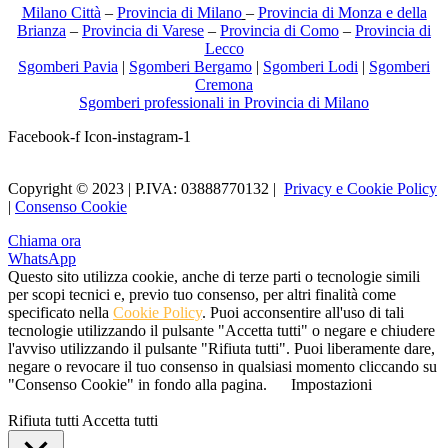
Milano Città
–
Provincia di Milano
–
Provincia di Monza e della
Brianza
–
Provincia di Varese
–
Provincia di Como
–
Provincia di
Lecco
Sgomberi Pavia
|
Sgomberi Bergamo
|
Sgomberi Lodi
|
Sgomberi
Cremona
Sgomberi professionali in Provincia di Milano
Facebook-f
Icon-instagram-1
Copyright © 2023 | P.IVA: 03888770132 |
Privacy e Cookie Policy
|
Consenso Cookie
Chiama ora
WhatsApp
Questo sito utilizza cookie, anche di terze parti o tecnologie simili
per scopi tecnici e, previo tuo consenso, per altri finalità come
specificato nella
Cookie Policy
. Puoi acconsentire all'uso di tali
tecnologie utilizzando il pulsante "Accetta tutti" o negare e chiudere
l'avviso utilizzando il pulsante "Rifiuta tutti". Puoi liberamente dare,
negare o revocare il tuo consenso in qualsiasi momento cliccando su
"Consenso Cookie" in fondo alla pagina.
Impostazioni
Rifiuta tutti
Accetta tutti