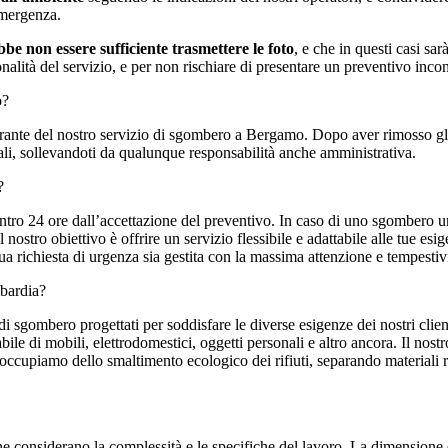
emergenza.
be non essere sufficiente trasmettere le foto
, e che in questi casi sa
alità del servizio, e per non rischiare di presentare un preventivo inco
o?
grante del nostro servizio di sgombero a Bergamo. Dopo aver rimosso gli 
tali, sollevandoti da qualunque responsabilità anche amministrativa.
?
 entro 24 ore dall’accettazione del preventivo. In caso di uno sgomber
nostro obiettivo è offrire un servizio flessibile e adattabile alle tue esi
 richiesta di urgenza sia gestita con la massima attenzione e tempestivi
mbardia?
sgombero progettati per soddisfare le diverse esigenze dei nostri cli
ile di mobili, elettrodomestici, oggetti personali e altro ancora. Il nost
 ci occupiamo dello smaltimento ecologico dei rifiuti, separando materiali 
e considerano la complessità e le specifiche del lavoro. La dimensione 