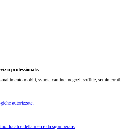
vizio professionale.
ltimento mobili, svuota cantine, negozi, soffitte, seminterrati.
ogiche autorizzate.
 tuoi locali e della merce da sgomberare.