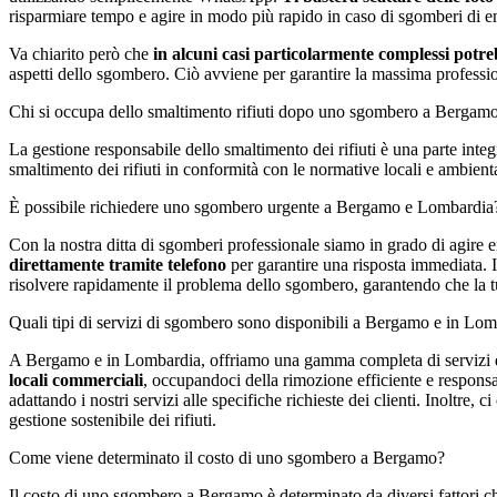
risparmiare tempo e agire in modo più rapido in caso di sgomberi di 
Va chiarito però che
in alcuni casi particolarmente complessi potreb
aspetti dello sgombero. Ciò avviene per garantire la massima profession
Chi si occupa dello smaltimento rifiuti dopo uno sgombero a Bergam
La gestione responsabile dello smaltimento dei rifiuti è una parte inte
smaltimento dei rifiuti in conformità con le normative locali e ambien
Ѐ possibile richiedere uno sgombero urgente a Bergamo e Lombardia
Con la nostra ditta di sgomberi professionale siamo in grado di agire
direttamente tramite telefono
per garantire una risposta immediata. Il 
risolvere rapidamente il problema dello sgombero, garantendo che la tua
Quali tipi di servizi di sgombero sono disponibili a Bergamo e in Lo
A Bergamo e in Lombardia, offriamo una gamma completa di servizi di 
locali commerciali
, occupandoci della rimozione efficiente e responsab
adattando i nostri servizi alle specifiche richieste dei clienti. Inoltre,
gestione sostenibile dei rifiuti.
Come viene determinato il costo di uno sgombero a Bergamo?
Il costo di uno sgombero a Bergamo è determinato da diversi fattori ch