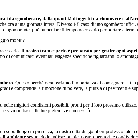
cali da sgomberare, dalla quantità di oggetti da rimuovere e all’acce
che ora a una giornata intera. Diverso è il caso di uno sgombero uffic
o o ingombrante, può aumentare il tempo necessario per portare a termine
ggio mobili?
 necessario.
Il nostro team esperto è preparato per gestire ogni aspe
emo di comunicarci eventuali esigenze specifiche riguardanti lo smontagg
ombero
. Questo perché riconosciamo l’importanza di consegnare la tua 
adi e comprende la rimozione di polvere, la pulizia di pavimenti e superfi
nelle migliori condizioni possibili, pronti per il loro prossimo utilizzo.
 servizio in base alle tue preferenze e necessità.
un sopralluogo in presenza, la nostra ditta di sgomberi professionale ti o
 all’ambiente
seguendo le indicazioni dei nostri operatori, e condividere