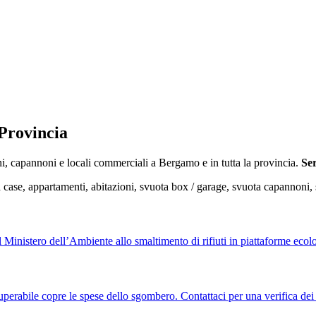
 Provincia
, capannoni e locali commerciali a Bergamo e in tutta la provincia.
Ser
, appartamenti, abitazioni, svuota box / garage, svuota capannoni, sma
 dal Ministero dell’Ambiente allo smaltimento di rifiuti in piattaforme ecol
perabile copre le spese dello sgombero. Contattaci per una verifica dei