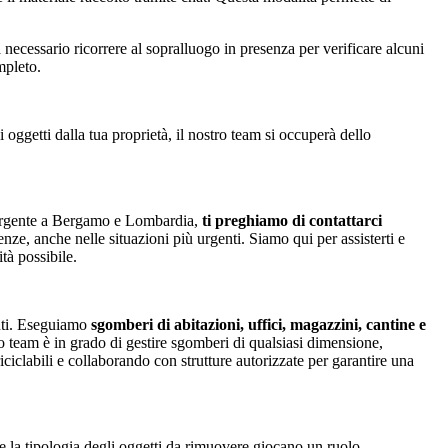
rà necessario ricorrere al sopralluogo in presenza per verificare alcuni
mpleto.
oggetti dalla tua proprietà, il nostro team si occuperà dello
o urgente a Bergamo e Lombardia,
ti preghiamo di contattarci
genze, anche nelle situazioni più urgenti. Siamo qui per assisterti e
tà possibile.
enti. Eseguiamo
sgomberi di abitazioni, uffici, magazzini, cantine e
ro team è in grado di gestire sgomberi di qualsiasi dimensione,
riciclabili e collaborando con strutture autorizzate per garantire una
e la tipologia degli oggetti da rimuovere giocano un ruolo