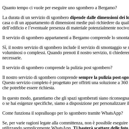
Quanto tempo ci vuole per eseguire uno sgombero a Bergamo?
La durata di un servizio di sgombero
dipende dalle dimensioni dei lo
casa o di un appartamento di dimensioni medie può richiedere da qual
dell’edificio e l’eventuale presenza di materiale potenzialmente nociv
Il servizio di sgombero appartamenti a Bergamo comprende lo smonta
Sì, il nostro servizio di sgombero include il servizio di smontaggio se
voluminosi o complessi. Quando prenoti il nostro servizio, ti chieder
necessarie.
Il servizio di sgombero comprende la pulizia post sgombero?
Il nostro servizio di sgombero comprende
sempre la pulizia post-sg
Questo servizio completo è progettato per offrirti una soluzione a 360 gr
che potrebbe essere richiesta.
In questo modo, garantiamo che gli spazi sgomberati siano riconsegnati 
o se hai esigenze specifiche, siamo a disposizione per personalizzare il
Come funziona il sopralluogo per lo sgombero tramite WhatsApp?
Se, per varie ragioni legate alla committenza, non è possibile eseguire 
utilizzando semplicemente WhatsApp.
Ti basterà scattare delle foto