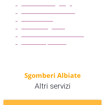
sgombero box o garage
sgombero solai e soffitte
sgombero uffici
sgombero magazzini
sgombero locali commerciali
sgombero capannoni
Sgomberi Albiate
Altri servizi