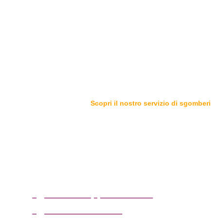
Scopri il nostro servizio di sgomberi
Sgomberiamo tutto in zona
Albiate (Monza e della
Brianza)
sgombero appartamenti
sgombero cantine