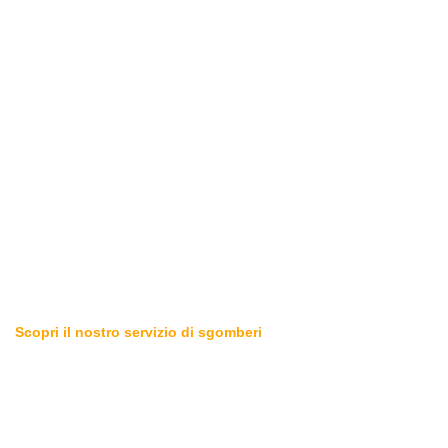
Scopri il nostro servizio di sgomberi
Sgomberiamo tutto in zona
Bovisa (Milano Città)