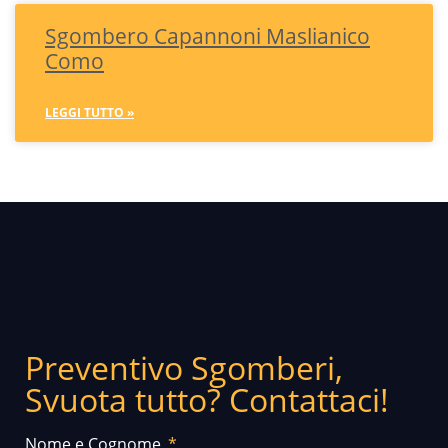
Sgombero Capannoni Maslianico
Como
LEGGI TUTTO »
Preventivo Sgomberi,
Svuota tutto? Contattaci!
Nome e Cognome