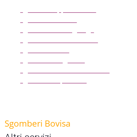
sgombero appartamenti
sgombero cantine
sgombero box o garage
sgombero solai e soffitte
sgombero uffici
sgombero magazzini
sgombero locali commerciali
sgombero capannoni
Sgomberi Bovisa