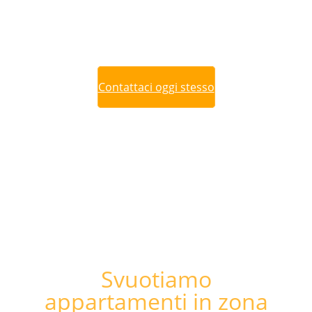
preventivo dettagliato e specifico per le tue
esigenze. Se ti è più comodo, inviaci una foto
dell'appartamento tramite smartphone.
Contattaci oggi stesso
Svuotiamo
appartamenti in zona