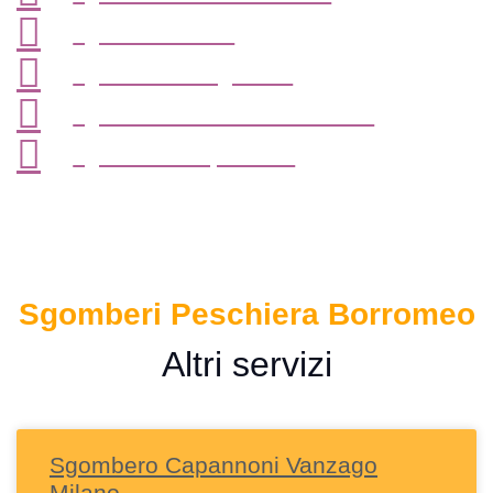
sgombero uffici
sgombero magazzini
sgombero locali commerciali
sgombero capannoni
Sgomberi Peschiera Borromeo
Altri servizi
Sgombero Capannoni Vanzago
Milano