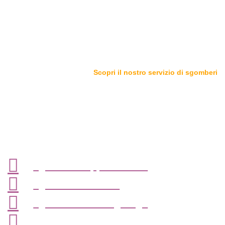
Scopri il nostro servizio di sgomberi
Sgomberiamo tutto in zona
Peschiera Borromeo
(Milano)
sgombero appartamenti
sgombero cantine
sgombero box o garage
sgombero solai e soffitte