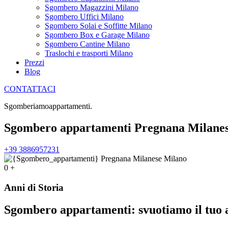
Sgombero Magazzini Milano
Sgombero Uffici Milano
Sgombero Solai e Soffitte Milano
Sgombero Box e Garage Milano
Sgombero Cantine Milano
Traslochi e trasporti Milano
Prezzi
Blog
CONTATTACI
Sgomberiamo
a
p
p
a
r
t
a
m
e
n
t
i
.
Sgombero appartamenti Pregnana Milane
+39 3886957231
0
+
Anni di Storia
Sgombero appartamenti: svuotiamo il tuo 