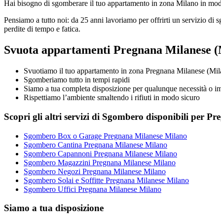
Hai bisogno di sgomberare il tuo appartamento in zona Milano in modo r
Pensiamo a tutto noi: da 25 anni lavoriamo per offrirti un servizio di
perdite di tempo e fatica.
Svuota appartamenti Pregnana Milanese (M
Svuotiamo il tuo appartamento in zona Pregnana Milanese (Milano
Sgomberiamo tutto in tempi rapidi
Siamo a tua completa disposizione per qualunque necessità o i
Rispettiamo l’ambiente smaltendo i rifiuti in modo sicuro
Scopri gli altri servizi di Sgombero disponibili per P
Sgombero Box o Garage Pregnana Milanese Milano
Sgombero Cantina Pregnana Milanese Milano
Sgombero Capannoni Pregnana Milanese Milano
Sgombero Magazzini Pregnana Milanese Milano
Sgombero Negozi Pregnana Milanese Milano
Sgombero Solai e Soffitte Pregnana Milanese Milano
Sgombero Uffici Pregnana Milanese Milano
Siamo a tua disposizione