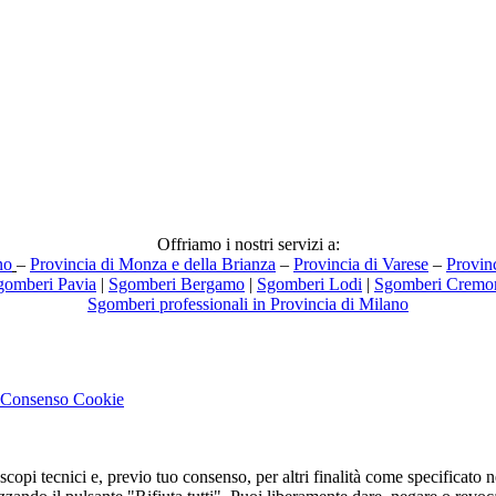
Offriamo i nostri servizi a:
no
–
Provincia di Monza e della Brianza
–
Provincia di Varese
–
Provin
gomberi Pavia
|
Sgomberi Bergamo
|
Sgomberi Lodi
|
Sgomberi Cremo
Sgomberi professionali in Provincia di Milano
Consenso Cookie
 scopi tecnici e, previo tuo consenso, per altri finalità come specificato 