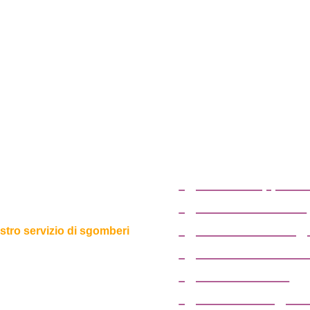
sgombero apparta
sgombero cantine
sgombero box o g
ostro servizio di sgomberi
sgombero solai e s
Abbiategrasso
sgombero uffici
(Milano)
sgombero magazzi