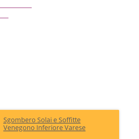
ommerciali
oni
Sgombero Solai e Soffitte
Venegono Inferiore Varese