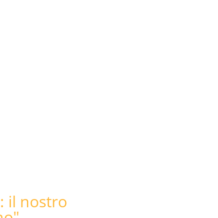
ro?
rabile copre le spese dello
e. Puoi anche inviarci foto del
 il nostro
o"​