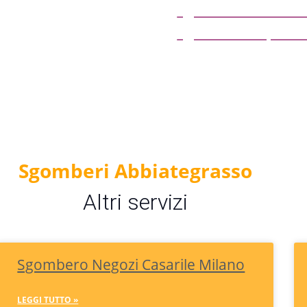
sgombero locali c
sgombero capann
Sgomberi Abbiategrasso
Altri servizi
Sgombero Negozi Casarile Milano
LEGGI TUTTO »