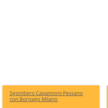
Sgombero Capannoni Pessano
con Bornago Milano