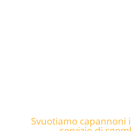
Di cos
Effettuiamo sgomberi in zona Abbi
CHIAMACI per un sopralluogo: sapremo f
Svuotiamo capannoni in
servizio di sgom