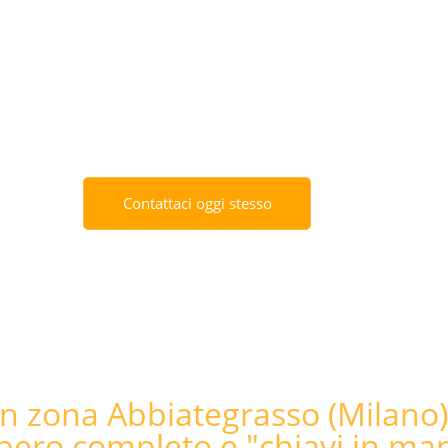
a hai bisogno per il tuo sgombe
ategrasso (Milano) a PREZZI BASSI o GRATIS se la merce recupe
sgombero.
ornirti un preventivo dettagliato e specifico per le tue esigenz
capannone tramite telefono.
Contattaci oggi stesso
 zona Abbiategrasso (Milano):
bero completo e "chiavi in man