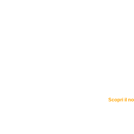
Scopri il n
Sgomberiamo tutto in zona 