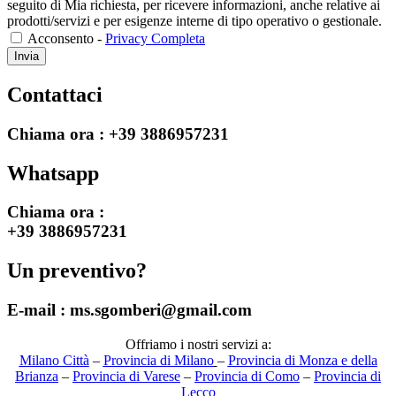
seguito di Mia richiesta, per ricevere informazioni, anche relative ai
prodotti/servizi e per esigenze interne di tipo operativo o gestionale.
Acconsento -
Privacy Completa
Invia
Contattaci
Chiama ora :
+39 3886957231
Whatsapp
Chiama ora :
+39 3886957231
Un preventivo?
E-mail :
ms.sgomberi@gmail.com
Offriamo i nostri servizi a:
Milano Città
–
Provincia di Milano
–
Provincia di Monza e della
Brianza
–
Provincia di Varese
–
Provincia di Como
–
Provincia di
Lecco