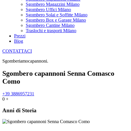
Sgombero Magazzini Milano
Sgombero Uffici Milano
Sgombero Solai e Soffitte Milano
Sgombero Box e Garage Milano
Sgombero Cantine Milano
Traslochi e trasporti Milano
Prezzi
Blog
CONTATTACI
Sgomberiamo
c
a
p
a
n
n
o
n
i
.
Sgombero capannoni Senna Comasco
Como
+39 3886957231
0
+
Anni di Storia