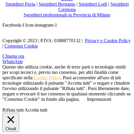
Sgomberi Pavia
|
Sgomberi Bergamo
|
Sgomberi Lodi
|
Sgomberi
Cremona
Sgomberi professionali in Provincia di Milano
Facebook-f
Icon-instagram-1
Copyright © 2023 | P.IVA: 03888770132 |
Privacy e Cookie Policy
|
Consenso Cookie
Chiama ora
WhatsApp
Questo sito utilizza cookie, anche di terze parti o tecnologie simili
per scopi tecnici e, previo tuo consenso, per altri finalità come
specificato nella
Cookie Policy
. Puoi acconsentire all'uso di tali
tecnologie utilizzando il pulsante "Accetta tutti" o negare e chiudere
l'avviso utilizzando il pulsante "Rifiuta tutti". Puoi liberamente dare,
negare o revocare il tuo consenso in qualsiasi momento cliccando su
"Consenso Cookie" in fondo alla pagina.
Impostazioni
Rifiuta tutti
Accetta tutti
Chiudi