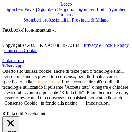
Lecco
Sgomberi Pavia
|
Sgomberi Bergamo
|
Sgomberi Lodi
|
Sgomberi
Cremona
Sgomberi professionali in Provincia di Milano
Facebook-f
Icon-instagram-1
Copyright © 2023 | P.IVA: 03888770132 |
Privacy e Cookie Policy
|
Consenso Cookie
Chiama ora
WhatsApp
Questo sito utilizza cookie, anche di terze parti o tecnologie simili
per scopi tecnici e, previo tuo consenso, per altri finalità come
specificato nella
Cookie Policy
. Puoi acconsentire all'uso di tali
tecnologie utilizzando il pulsante "Accetta tutti" o negare e chiudere
l'avviso utilizzando il pulsante "Rifiuta tutti". Puoi liberamente dare,
negare o revocare il tuo consenso in qualsiasi momento cliccando su
"Consenso Cookie" in fondo alla pagina.
Impostazioni
Rifiuta tutti
Accetta tutti