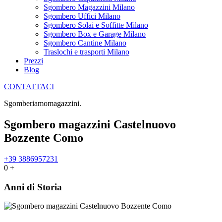
Sgombero Magazzini Milano
Sgombero Uffici Milano
Sgombero Solai e Soffitte Milano
Sgombero Box e Garage Milano
Sgombero Cantine Milano
Traslochi e trasporti Milano
Prezzi
Blog
CONTATTACI
Sgomberiamo
m
a
g
a
z
z
i
n
i
.
Sgombero magazzini Castelnuovo
Bozzente Como
+39 3886957231
0
+
Anni di Storia