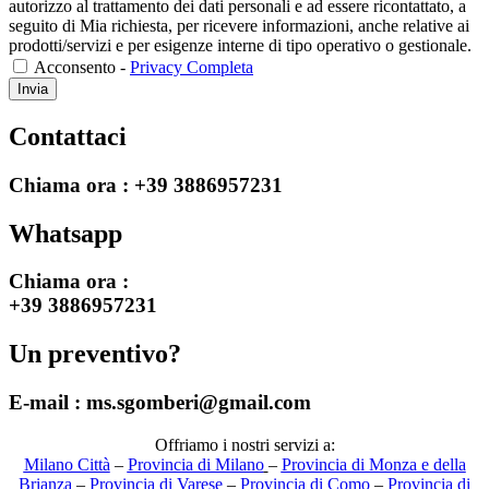
autorizzo al trattamento dei dati personali e ad essere ricontattato, a
seguito di Mia richiesta, per ricevere informazioni, anche relative ai
prodotti/servizi e per esigenze interne di tipo operativo o gestionale.
Acconsento -
Privacy Completa
Invia
Contattaci
Chiama ora :
+39 3886957231
Whatsapp
Chiama ora :
+39 3886957231
Un preventivo?
E-mail :
ms.sgomberi@gmail.com
Offriamo i nostri servizi a:
Milano Città
–
Provincia di Milano
–
Provincia di Monza e della
Brianza
–
Provincia di Varese
–
Provincia di Como
–
Provincia di