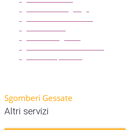
sgombero box o garage
sgombero solai e soffitte
sgombero uffici
sgombero magazzini
sgombero locali commerciali
sgombero capannoni
Sgomberi Gessate
Altri servizi