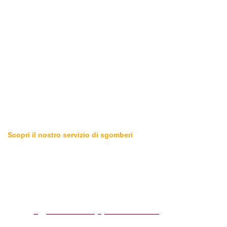
Scopri il nostro servizio di sgomberi
Sgomberiamo tutto in zona
Gessate (Milano)
sgombero appartamenti
sgombero cantine