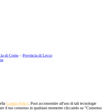
cia di Como
–
Provincia di Lecco
na
nella
Cookie Policy
. Puoi acconsentire all'uso di tali tecnologie
vocare il tuo consenso in qualsiasi momento cliccando su "Consenso