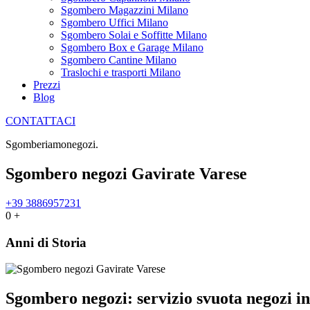
Sgombero Magazzini Milano
Sgombero Uffici Milano
Sgombero Solai e Soffitte Milano
Sgombero Box e Garage Milano
Sgombero Cantine Milano
Traslochi e trasporti Milano
Prezzi
Blog
CONTATTACI
Sgomberiamo
n
e
g
o
z
i
.
Sgombero negozi Gavirate Varese
+39 3886957231
0
+
Anni di Storia
Sgombero negozi: servizio svuota negozi i