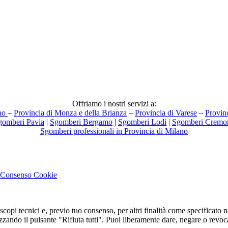
Offriamo i nostri servizi a:
no
–
Provincia di Monza e della Brianza
–
Provincia di Varese
–
Provin
gomberi Pavia
|
Sgomberi Bergamo
|
Sgomberi Lodi
|
Sgomberi Cremo
Sgomberi professionali in Provincia di Milano
Consenso Cookie
 scopi tecnici e, previo tuo consenso, per altri finalità come specificato 
ilizzando il pulsante "Rifiuta tutti". Puoi liberamente dare, negare o re