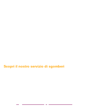
Scopri il nostro servizio di sgomberi
Sgomberiamo tutto in zona
Marchirolo (Varese)
sgombero appartamenti