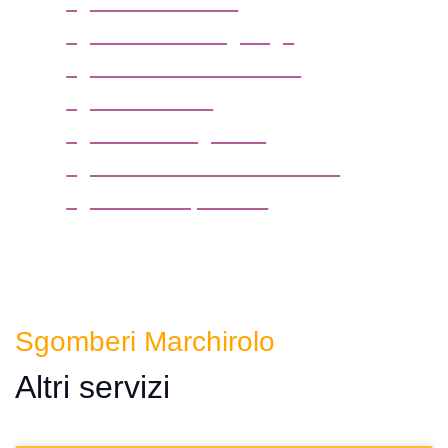
sgombero cantine
sgombero box o garage
sgombero solai e soffitte
sgombero uffici
sgombero magazzini
sgombero locali commerciali
sgombero capannoni
Sgomberi Marchirolo
Altri servizi