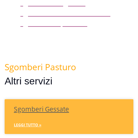
sgombero magazzini
sgombero locali commerciali
sgombero capannoni
Sgomberi Pasturo
Altri servizi
Sgomberi Gessate
LEGGI TUTTO »