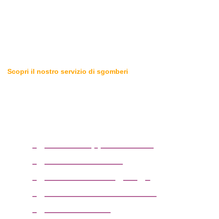
Scopri il nostro servizio di sgomberi
Sgomberiamo tutto in zona
Pasturo (Lecco)
sgombero appartamenti
sgombero cantine
sgombero box o garage
sgombero solai e soffitte
sgombero uffici