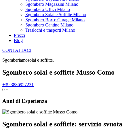
Sgombero Magazzini Milano
Sgombero Uffici Milano
Sgombero Solai e Soffitte Milano
Sgombero Box e Garage Milano
Sgombero Cantine Milano
Traslochi e trasporti Milano
Prezzi
Blog
CONTATTACI
Sgomberiamo
s
o
l
a
i
e
s
o
f
f
i
t
t
e
.
Sgombero solai e soffitte Musso Como
+39 3886957231
0
+
Anni di Esperienza
Sgombero solai e soffitte: servizio svuota