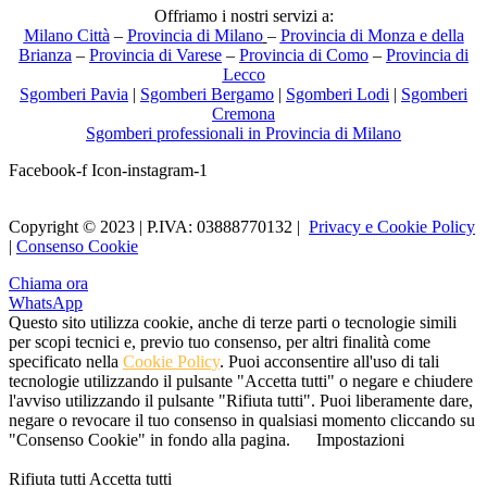
Offriamo i nostri servizi a:
Milano Città
–
Provincia di Milano
–
Provincia di Monza e della
Brianza
–
Provincia di Varese
–
Provincia di Como
–
Provincia di
Lecco
Sgomberi Pavia
|
Sgomberi Bergamo
|
Sgomberi Lodi
|
Sgomberi
Cremona
Sgomberi professionali in Provincia di Milano
Facebook-f
Icon-instagram-1
Copyright © 2023 | P.IVA: 03888770132 |
Privacy e Cookie Policy
|
Consenso Cookie
Chiama ora
WhatsApp
Questo sito utilizza cookie, anche di terze parti o tecnologie simili
per scopi tecnici e, previo tuo consenso, per altri finalità come
specificato nella
Cookie Policy
. Puoi acconsentire all'uso di tali
tecnologie utilizzando il pulsante "Accetta tutti" o negare e chiudere
l'avviso utilizzando il pulsante "Rifiuta tutti". Puoi liberamente dare,
negare o revocare il tuo consenso in qualsiasi momento cliccando su
"Consenso Cookie" in fondo alla pagina.
Impostazioni
Rifiuta tutti
Accetta tutti