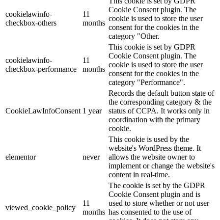
This cookie is set by GDPR
Cookie Consent plugin. The
cookielawinfo-
11
cookie is used to store the user
checkbox-others
months
consent for the cookies in the
category "Other.
This cookie is set by GDPR
Cookie Consent plugin. The
cookielawinfo-
11
cookie is used to store the user
checkbox-performance
months
consent for the cookies in the
category "Performance".
Records the default button state of
the corresponding category & the
CookieLawInfoConsent
1 year
status of CCPA. It works only in
coordination with the primary
cookie.
This cookie is used by the
website's WordPress theme. It
elementor
never
allows the website owner to
implement or change the website's
content in real-time.
The cookie is set by the GDPR
Cookie Consent plugin and is
11
used to store whether or not user
viewed_cookie_policy
months
has consented to the use of