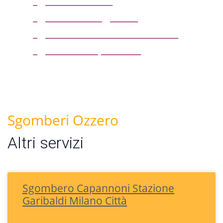
sgombero magazzini
sgombero locali commerciali
sgombero capannoni
Sgomberi Ozzero
Altri servizi
Sgombero Capannoni Stazione
Garibaldi Milano Città