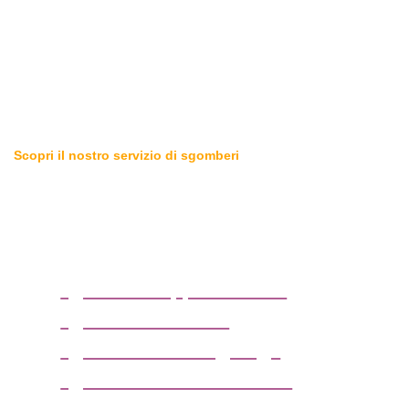
Scopri il nostro servizio di sgomberi
Sgomberiamo tutto in zona
Ozzero (Milano)
sgombero appartamenti
sgombero cantine
sgombero box o garage
sgombero solai e soffitte
sgombero uffici