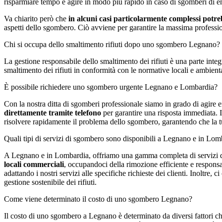
risparmiare tempo e agire in modo più rapido in caso di sgomberi di 
Va chiarito però che
in alcuni casi particolarmente complessi potreb
aspetti dello sgombero. Ciò avviene per garantire la massima profession
Chi si occupa dello smaltimento rifiuti dopo uno sgombero Legnano?
La gestione responsabile dello smaltimento dei rifiuti è una parte inte
smaltimento dei rifiuti in conformità con le normative locali e ambien
Ѐ possibile richiedere uno sgombero urgente Legnano e Lombardia?
Con la nostra ditta di sgomberi professionale siamo in grado di agire
direttamente tramite telefono
per garantire una risposta immediata. Il 
risolvere rapidamente il problema dello sgombero, garantendo che la tua
Quali tipi di servizi di sgombero sono disponibili a Legnano e in Lom
A Legnano e in Lombardia, offriamo una gamma completa di servizi di 
locali commerciali
, occupandoci della rimozione efficiente e responsab
adattando i nostri servizi alle specifiche richieste dei clienti. Inoltre,
gestione sostenibile dei rifiuti.
Come viene determinato il costo di uno sgombero Legnano?
Il costo di uno sgombero a Legnano è determinato da diversi fattori ch