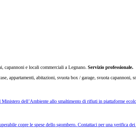
ni, capannoni e locali commerciali a Legnano.
Servizio professionale.
appartamenti, abitazioni, svuota box / garage, svuota capannoni, smalt
 dal Ministero dell’Ambiente allo smaltimento di rifiuti in piattaforme ecol
perabile copre le spese dello sgombero. Contattaci per una verifica dei