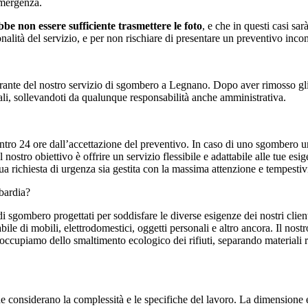
emergenza.
be non essere sufficiente trasmettere le foto
, e che in questi casi sa
alità del servizio, e per non rischiare di presentare un preventivo inco
grante del nostro servizio di sgombero a Legnano. Dopo aver rimosso gli o
tali, sollevandoti da qualunque responsabilità anche amministrativa.
 entro 24 ore dall’accettazione del preventivo. In caso di uno sgomber
nostro obiettivo è offrire un servizio flessibile e adattabile alle tue esi
 richiesta di urgenza sia gestita con la massima attenzione e tempestivi
bardia?
sgombero progettati per soddisfare le diverse esigenze dei nostri clie
ile di mobili, elettrodomestici, oggetti personali e altro ancora. Il nost
 ci occupiamo dello smaltimento ecologico dei rifiuti, separando materiali 
e considerano la complessità e le specifiche del lavoro. La dimensione 